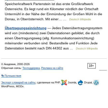
Speicherkraftwerk Partenstein ist das erste Großkraftwerk
Österreichs. Es liegt rund ein Kilometer nördlich der Ortschaft
Untermühl in der Nähe der Einmündung der Großen Mühl in die
Donau, in Oberösterreich. Mit einer… …
Deutsch Wikipedia
Übertragungseinrichtung
— Jedes Datenübertragungssystem
wird von (mindestens) zwei Datenstationen gebildet, die durch
einen Übertragungsweg (allg. Kommunikationseinrichtung)
miteinander verbunden sind. Bestandteile und Funktion Jede
Datenstation besteht nach DIN 44302 aus …
Deutsch Wikipedia
© Академик, 2000-2026
18+
Обратная связь:
Техподдержка
,
Реклама на сайте
👣 Путешествия
Экспорт словарей на сайты
, сделанные на PHP,
Joomla,
Drupal,
WordPress, MODx.