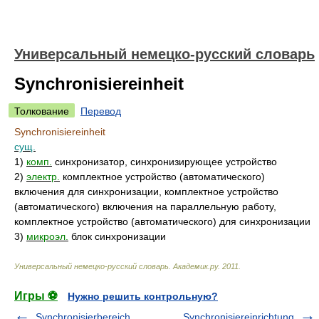
Универсальный немецко-русский словарь
Synchronisiereinheit
Толкование
Перевод
Synchronisiereinheit
сущ.
1)
комп.
синхронизатор, синхронизирующее устройство
2)
электр.
комплектное устройство (автоматического)
включения для синхронизации, комплектное устройство
(автоматического) включения на параллельную работу,
комплектное устройство (автоматического) для синхронизации
3)
микроэл.
блок синхронизации
Универсальный немецко-русский словарь
.
Академик.ру
.
2011
.
Игры ⚽
Нужно решить контрольную?
Synchronisierbereich
Synchronisiereinrichtung